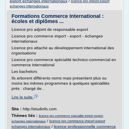
export echanges internationaux
/
licence pro import export
echanges internationaux
Formations Commerce International :
écoles et diplômes ...
Licence pro adjoint de responsable export
Licence pro commerce import - export - échanges
internationaux
Licence pro attaché au développement international des
organisations
Licence pro commerce spécialité technico-commercial en
commerce international
Les bachelors
Ils arborent différents noms mais présentent plus ou
moins les mêmes programmes à quelques spécialités
près : chargé de...
Lire la suite
Site :
http://etudinfo.com
Thèmes liés :
licence pro commerce specialite import export
/
licence pro commerce import export
echanges internationaux
/
licence professionnelle commerce
echanges internationaux