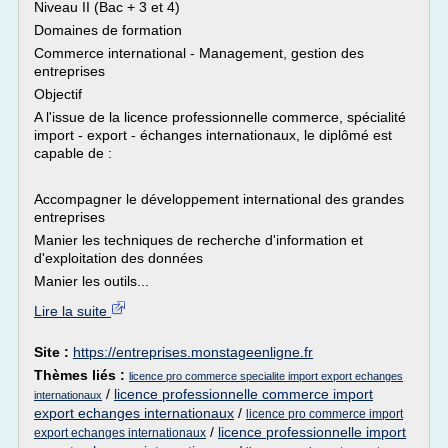
Niveau II (Bac + 3 et 4)
Domaines de formation
Commerce international - Management, gestion des
entreprises
Objectif
A l'issue de la licence professionnelle commerce, spécialité
import - export - échanges internationaux, le diplômé est
capable de :
Accompagner le développement international des grandes
entreprises
Manier les techniques de recherche d'information et
d'exploitation des données
Manier les outils...
Lire la suite
Site :
https://entreprises.monstageenligne.fr
Thèmes liés :
licence pro commerce specialite import export echanges
/
licence professionnelle commerce import
internationaux
export echanges internationaux
/
licence pro commerce import
/
licence professionnelle import
export echanges internationaux