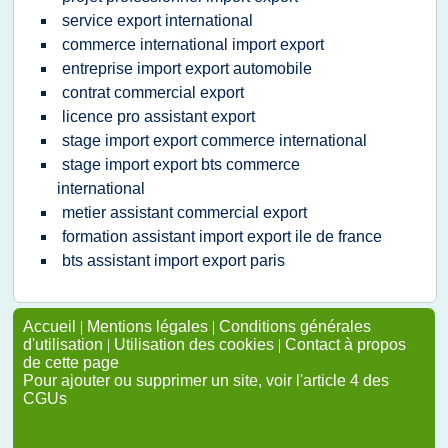
service export international
commerce international import export
entreprise import export automobile
contrat commercial export
licence pro assistant export
stage import export commerce international
stage import export bts commerce
international
metier assistant commercial export
formation assistant import export ile de france
bts assistant import export paris
Accueil
|
Mentions légales
|
Conditions générales
d'utilisation
|
Utilisation des cookies
|
Contact à propos
de cette page
Pour ajouter ou supprimer un site, voir l'article 4 des
CGUs