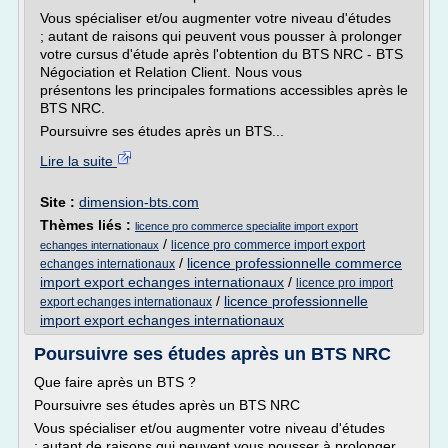
Vous spécialiser et/ou augmenter votre niveau d'études
; autant de raisons qui peuvent vous pousser à prolonger
votre cursus d'étude après l'obtention du BTS NRC - BTS
Négociation et Relation Client. Nous vous
présentons les principales formations accessibles après le
BTS NRC.
Poursuivre ses études après un BTS...
Lire la suite
Site :
dimension-bts.com
Thèmes liés :
licence pro commerce specialite import export
/
licence pro commerce import export
echanges internationaux
/
licence professionnelle commerce
echanges internationaux
import export echanges internationaux
/
licence pro import
/
licence professionnelle
export echanges internationaux
import export echanges internationaux
Poursuivre ses études après un BTS NRC
Que faire après un BTS ?
Poursuivre ses études après un BTS NRC
Vous spécialiser et/ou augmenter votre niveau d'études
; autant de raisons qui peuvent vous pousser à prolonger