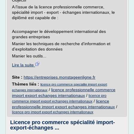
Objectif
A l'issue de la licence professionnelle commerce,
spécialité import - export - échanges internationaux, le
diplômé est capable de :
Accompagner le développement international des
grandes entreprises
Manier les techniques de recherche d'information et
d'exploitation des données
Manier les outils...
Lire la suite
Site :
https://entreprises.monstageenligne.fr
Thèmes liés :
licence pro commerce specialite import export
/
licence professionnelle commerce
echanges internationaux
import export echanges internationaux
/
licence pro
/
licence
commerce import export echanges internationaux
professionnelle import export echanges internationaux
/
licence pro import export echanges internationaux
Licence pro commerce spécialité import-
export-échanges ...