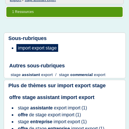
stage assistant export
1 Ressources
Sous-rubriques
import export stage
Autres sous-rubriques
stage
assistant
export
/
stage
commercial
export
Plus de thèmes sur
import export stage
offre stage assistant import export
stage
assistante
export import
(1)
offre
de
stage export import
(1)
stage
entreprise
import export
(1)
offre
de
stage
entreprise
import export
(1)