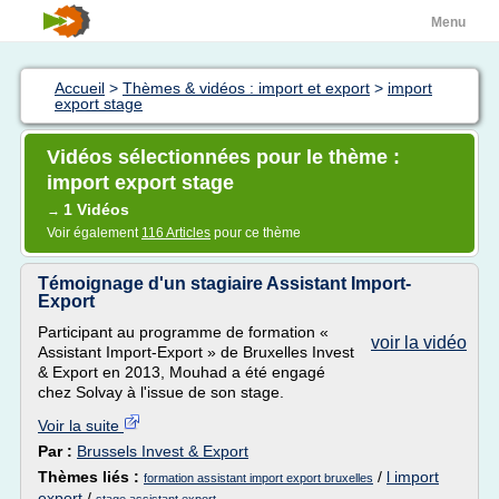
Menu
Accueil
>
Thèmes & vidéos : import et export
>
import
export stage
Vidéos sélectionnées pour le thème :
import export stage
1 Vidéos
→
Voir également
116 Articles
pour ce thème
Témoignage d'un stagiaire Assistant Import-
Export
Participant au programme de formation «
voir la vidéo
Assistant Import-Export » de Bruxelles Invest
& Export en 2013, Mouhad a été engagé
chez Solvay à l'issue de son stage.
Voir la suite
Par :
Brussels Invest & Export
Thèmes liés :
/
l import
formation assistant import export bruxelles
export
/