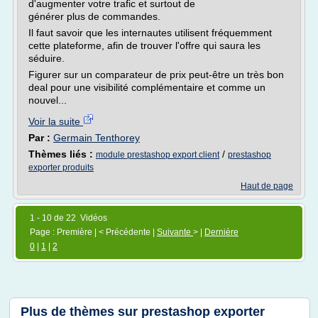
d'augmenter votre trafic et surtout de
générer plus de commandes.
Il faut savoir que les internautes utilisent fréquemment
cette plateforme, afin de trouver l'offre qui saura les
séduire.
Figurer sur un comparateur de prix peut-être un très bon
deal pour une visibilité complémentaire et comme un
nouvel...
Voir la suite
Par :
Germain Tenthorey
Thèmes liés :
/
module prestashop export client
prestashop
exporter produits
Haut de page
1 - 10 de 22 Vidéos
Page : Première | < Précédente |
Suivante
> |
Dernière
0
|
1
|
2
Plus de thèmes sur
prestashop exporter