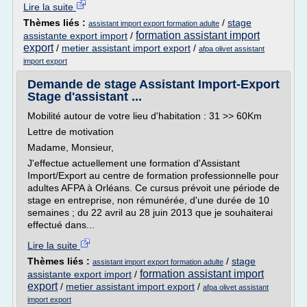
Lire la suite
Thèmes liés :
/
stage
assistant import export formation adulte
formation assistant import
assistante export import
/
export
/
metier assistant import export
/
afpa olivet assistant
import export
Demande de stage Assistant Import-Export
Stage d'assistant ...
Mobilité autour de votre lieu d'habitation : 31 >> 60Km
Lettre de motivation
Madame, Monsieur,
J'effectue actuellement une formation d'Assistant
Import/Export au centre de formation professionnelle pour
adultes AFPA à Orléans. Ce cursus prévoit une période de
stage en entreprise, non rémunérée, d'une durée de 10
semaines ; du 22 avril au 28 juin 2013 que je souhaiterai
effectué dans...
Lire la suite
Thèmes liés :
/
stage
assistant import export formation adulte
formation assistant import
assistante export import
/
export
/
metier assistant import export
/
afpa olivet assistant
import export