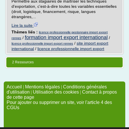
Permettre aux stagiaires de maîtriser les techniques
d'exportation, c'est-à-dire toutes les variables essentielles
(droit, logistique, financement, risque, langues
étrangères,...
Lire la suite
Thèmes liés :
licence professionnelle gestionnaire import export
formation import export international
/
/
rennes
/
site import export
licence professionnelle import export rennes
international
/
licence professionnelle import export
2 Ressources
Accueil
|
Mentions légales
|
Conditions générales
d'utilisation
|
Utilisation des cookies
|
Contact à propos
de cette page
Pour ajouter ou supprimer un site, voir l'article 4 des
CGUs