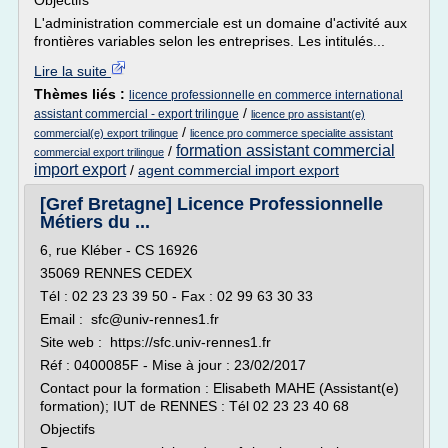
Objectifs
L'administration commerciale est un domaine d'activité aux
frontières variables selon les entreprises. Les intitulés...
Lire la suite
Thèmes liés :
licence professionnelle en commerce international
/
assistant commercial - export trilingue
licence pro assistant(e)
/
commercial(e) export trilingue
licence pro commerce specialite assistant
formation assistant commercial
/
commercial export trilingue
import export
/
agent commercial import export
[Gref Bretagne] Licence Professionnelle
Métiers du ...
6, rue Kléber - CS 16926
35069 RENNES CEDEX
Tél : 02 23 23 39 50 - Fax : 02 99 63 30 33
Email : sfc@univ-rennes1.fr
Site web : https://sfc.univ-rennes1.fr
Réf : 0400085F - Mise à jour : 23/02/2017
Contact pour la formation : Elisabeth MAHE (Assistant(e)
formation); IUT de RENNES : Tél 02 23 23 40 68
Objectifs