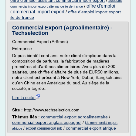
offre d'emploi assistant commercial import export
/
assistant
offre d'emploi
/
commercial import export alternance ile de france
commercial import export
/
offre d'emploi import export
ile de france
Commercial Export (Agroalimentaire) -
Techselection
Commercial Export (Arômes)
Entreprise
Depuis bientôt cent ans, notre client s'implique dans la
composition de parfums, la fabrication de matières
premières et d'arômes alimentaires. Avec plus de 200
salariés, une chiffre d'affaire de plus de EUR50 millions,
notre client est présent à New York, Dubaï, Bangkok ainsi
qu'en Chine et en Amérique du sud. Au siège de la
société, intégrée...
Lire la suite
Site :
http://www.techselection.com
Thèmes liés :
commercial export agroalimentaire
/
commercial export anglais espagnol
/
job commercial export
/
/
commercial export afrique
export commercial job
afrique