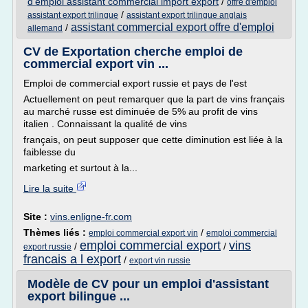
d'emploi assistant commercial import export
/
offre d'emploi
/
assistant export trilingue
assistant export trilingue anglais
assistant commercial export offre d'emploi
/
allemand
CV de Exportation cherche emploi de
commercial export vin ...
Emploi de commercial export russie et pays de l'est
Actuellement on peut remarquer que la part de vins français
au marché russe est diminuée de 5% au profit de vins
italien . Connaissant la qualité de vins
français, on peut supposer que cette diminution est liée à la
faiblesse du
marketing et surtout à la...
Lire la suite
Site :
vins.enligne-fr.com
Thèmes liés :
/
emploi commercial export vin
emploi commercial
emploi commercial export
vins
/
/
export russie
francais a l export
/
export vin russie
Modèle de CV pour un emploi d'assistant
export bilingue ...