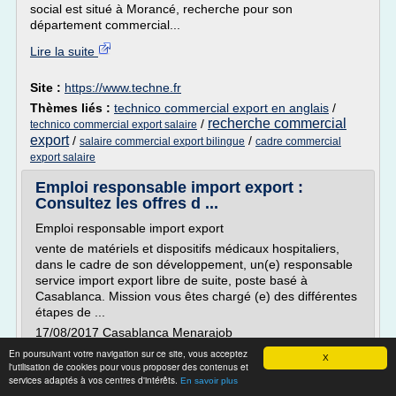
social est situé à Morancé, recherche pour son
département commercial...
Lire la suite
Site :
https://www.techne.fr
Thèmes liés :
technico commercial export en anglais
/
recherche commercial
/
technico commercial export salaire
export
/
/
salaire commercial export bilingue
cadre commercial
export salaire
Emploi responsable import export :
Consultez les offres d ...
Emploi responsable import export
vente de matériels et dispositifs médicaux hospitaliers,
dans le cadre de son développement, un(e) responsable
service import export libre de suite, poste basé à
Casablanca. Mission vous êtes chargé (e) des différentes
étapes de ...
17/08/2017 Casablanca Menarajob
de l'annonce pour le poste : Commercial de Terrain
En poursuivant votre navigation sur ce site, vous acceptez
X
l'utilisation de cookies pour vous proposer des contenus et
Expérimenté (H/F) Métier : Commercial,...
services adaptés à vos centres d'intérêts.
En savoir plus
Lire la suite