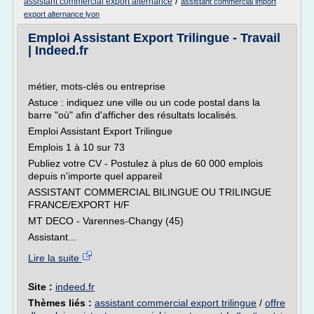
/
assistant commercial export alternance
assistant commercial import
export alternance lyon
Emploi Assistant Export Trilingue - Travail
| Indeed.fr
métier, mots-clés ou entreprise
Astuce : indiquez une ville ou un code postal dans la
barre "où" afin d'afficher des résultats localisés.
Emploi Assistant Export Trilingue
Emplois 1 à 10 sur 73
Publiez votre CV - Postulez à plus de 60 000 emplois
depuis n'importe quel appareil
ASSISTANT COMMERCIAL BILINGUE OU TRILINGUE
FRANCE/EXPORT H/F
MT DECO - Varennes-Changy (45)
Assistant...
Lire la suite
Site :
indeed.fr
Thèmes liés :
assistant commercial export trilingue
/
offre