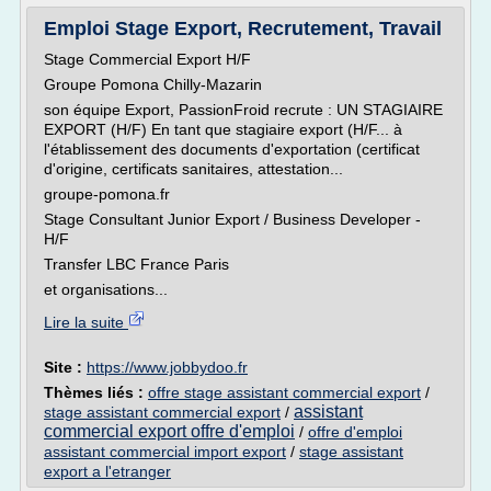
Emploi Stage Export, Recrutement, Travail
Stage Commercial Export H/F
Groupe Pomona Chilly-Mazarin
son équipe Export, PassionFroid recrute : UN STAGIAIRE
EXPORT (H/F) En tant que stagiaire export (H/F... à
l'établissement des documents d'exportation (certificat
d'origine, certificats sanitaires, attestation...
groupe-pomona.fr
Stage Consultant Junior Export / Business Developer -
H/F
Transfer LBC France Paris
et organisations...
Lire la suite
Site :
https://www.jobbydoo.fr
Thèmes liés :
offre stage assistant commercial export
/
assistant
stage assistant commercial export
/
commercial export offre d'emploi
/
offre d'emploi
assistant commercial import export
/
stage assistant
export a l'etranger