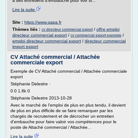
à des entretiens d'embauche pour voir si...
Lire la suite
Site :
https://www.qapa.fr
Thèmes liés :
/
offre emploi
cv directeur commercial export
directeur commercial export
/
/
cv commercial export exemple
emploi directeur commercial export
/
directeur commercial
import export
CV Attaché commercial / Attachée
commerciale export
Exemple de CV Attaché commercial / Attachée commerciale
export
Stéphanie Delestre ·
0 0 1.8k 0
Stéphanie Delestre 2013-10-28
Avec le marché de l'emploi de plus en plus tendu, il devient
de plus en plus difficile de se faire remarquer par les
chargés de recrutement et de décrocher un entretien
d'embauche pour faire valoir vos compétences pour le
poste de Attaché commercial / Attachée...
Lire la suite