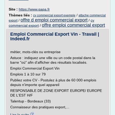
Site :
https://www.qapa.fr
Thèmes liés :
/
cv commercial export exemple
attache commercial
offre d emploi commercial export
/
/
cv
export
offre emploi commercial export
commercial export
/
Emploi Commercial Export Vin - Travail |
Indeed.fr
métier, mots-clés ou entreprise
Astuce : indiquez une ville ou un code postal dans la
barre "où" afin d'afficher des résultats localisés.
Emploi Commercial Export Vin
Emplois 1 à 10 sur 79
Publiez votre CV - Postulez à plus de 60 000 emplois
depuis n'importe quel appareil
RESPONSABLE DE ZONE EXPORT EUROPE/ EUROPE
DE L'EST H/F
Talentup - Bordeaux (33)
Connaisseur des pratiques export,...
Lire la suite