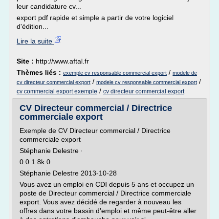
leur candidature cv...
export pdf rapide et simple a partir de votre logiciel
d'édition...
Lire la suite
Site :
http://www.aftal.fr
Thèmes liés :
/
exemple cv responsable commercial export
modele de
/
/
cv directeur commercial export
modele cv responsable commercial export
/
cv commercial export exemple
cv directeur commercial export
CV Directeur commercial / Directrice
commerciale export
Exemple de CV Directeur commercial / Directrice
commerciale export
Stéphanie Delestre ·
0 0 1.8k 0
Stéphanie Delestre 2013-10-28
Vous avez un emploi en CDI depuis 5 ans et occupez un
poste de Directeur commercial / Directrice commerciale
export. Vous avez décidé de regarder à nouveau les
offres dans votre bassin d'emploi et même peut-être aller