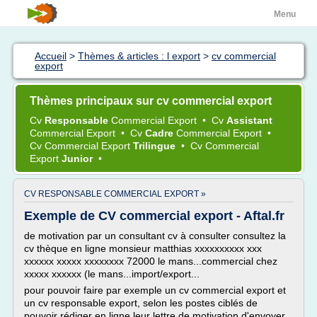
Menu
Accueil
>
Thèmes & articles : l export
>
cv commercial
export
Thèmes principaux sur cv commercial export
Cv
Responsable
Commercial Export
•
Cv
Assistant
Commercial Export
•
Cv
Cadre
Commercial Export
•
Cv Commercial Export
Trilingue
•
Cv Commercial
Export
Junior
•
CV RESPONSABLE COMMERCIAL EXPORT »
Exemple de CV commercial export - Aftal.fr
de motivation par un consultant cv à consulter consultez la
cv thèque en ligne monsieur matthias xxxxxxxxxx xxx
xxxxxx xxxxx xxxxxxxx 72000 le mans...commercial chez
xxxxx xxxxxx (le mans...import/export...
pour pouvoir faire par exemple un cv commercial export et
un cv responsable export, selon les postes ciblés de
pouvoir rédiger en ligne leur lettre de motivation d'envoyer