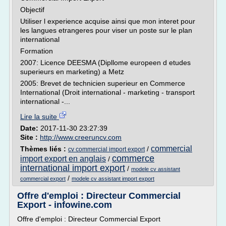
Objectif
Utiliser l experience acquise ainsi que mon interet pour
les langues etrangeres pour viser un poste sur le plan
international
Formation
2007: Licence DEESMA (Dipllome europeen d etudes
superieurs en marketing) a Metz
2005: Brevet de technicien superieur en Commerce
International (Droit international - marketing - transport
international -...
Lire la suite
Date:
2017-11-30 23:27:39
Site :
http://www.creeruncv.com
commercial
Thèmes liés :
/
cv commercial import export
commerce
import export en anglais
/
international import export
/
modele cv assistant
/
commercial export
modele cv assistant import export
Offre d'emploi : Directeur Commercial
Export - infowine.com
Offre d'emploi : Directeur Commercial Export