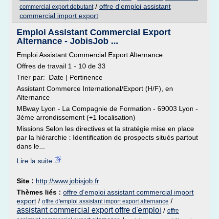
/
offre d'emploi assistant
commercial export debutant
commercial import export
Emploi Assistant Commercial Export
Alternance - JobisJob ...
Emploi Assistant Commercial Export Alternance
Offres de travail 1 - 10 de 33
Trier par: Date | Pertinence
Assistant Commerce International/Export (H/F), en
Alternance
MBway Lyon - La Compagnie de Formation - 69003 Lyon -
3ème arrondissement (+1 localisation)
Missions Selon les directives et la stratégie mise en place
par la hiérarchie : Identification de prospects situés partout
dans le...
Lire la suite
Site :
http://www.jobisjob.fr
Thèmes liés :
offre d'emploi assistant commercial import
export
/
/
offre d'emploi assistant import export alternance
assistant commercial export offre d'emploi
/
offre