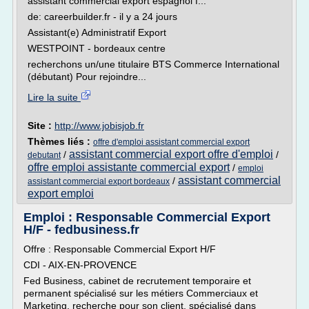
assistant commercial export espagnol f...
de: careerbuilder.fr - il y a 24 jours
Assistant(e) Administratif Export
WESTPOINT - bordeaux centre
recherchons un/une titulaire BTS Commerce International
(débutant) Pour rejoindre...
Lire la suite
Site :
http://www.jobisjob.fr
Thèmes liés :
offre d'emploi assistant commercial export
assistant commercial export offre d'emploi
/
/
debutant
offre emploi assistante commercial export
/
emploi
assistant commercial
/
assistant commercial export bordeaux
export emploi
Emploi : Responsable Commercial Export
H/F - fedbusiness.fr
Offre : Responsable Commercial Export H/F
CDI - AIX-EN-PROVENCE
Fed Business, cabinet de recrutement temporaire et
permanent spécialisé sur les métiers Commerciaux et
Marketing, recherche pour son client, spécialisé dans