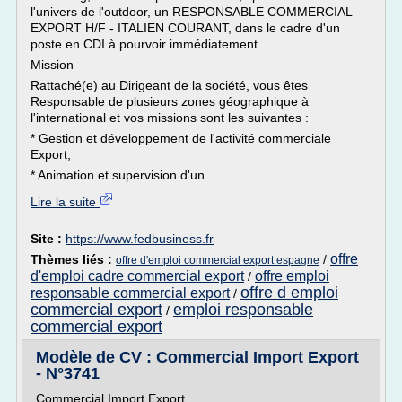
l'univers de l'outdoor, un RESPONSABLE COMMERCIAL
EXPORT H/F - ITALIEN COURANT, dans le cadre d'un
poste en CDI à pourvoir immédiatement.
Mission
Rattaché(e) au Dirigeant de la société, vous êtes
Responsable de plusieurs zones géographique à
l'international et vos missions sont les suivantes :
* Gestion et développement de l'activité commerciale
Export,
* Animation et supervision d'un...
Lire la suite
Site :
https://www.fedbusiness.fr
offre
Thèmes liés :
/
offre d'emploi commercial export espagne
d'emploi cadre commercial export
offre emploi
/
offre d emploi
responsable commercial export
/
commercial export
emploi responsable
/
commercial export
Modèle de CV : Commercial Import Export
- N°3741
Commercial Import Export