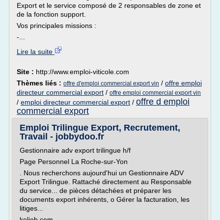
Export et le service composé de 2 responsables de zone et
de la fonction support.
Vos principales missions :
-...
Lire la suite
Site :
http://www.emploi-viticole.com
Thèmes liés :
/
offre emploi
offre d'emploi commercial export vin
directeur commercial export
/
offre emploi commercial export vin
offre d emploi
/
emploi directeur commercial export
/
commercial export
Emploi Trilingue Export, Recrutement,
Travail - jobbydoo.fr
Gestionnaire adv export trilingue h/f
Page Personnel La Roche-sur-Yon
. Nous recherchons aujourd'hui un Gestionnaire ADV
Export Trilingue. Rattaché directement au Responsable
du service... de pièces détachées et préparer les
documents export inhérents, o Gérer la facturation, les
litiges...
keljob.com