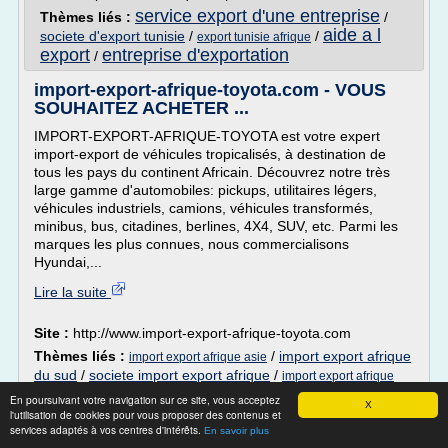
service export d'une entreprise
Thèmes liés :
/
aide a l
societe d'export tunisie
/
/
export tunisie afrique
export
entreprise d'exportation
/
import-export-afrique-toyota.com - VOUS
SOUHAITEZ ACHETER ...
IMPORT-EXPORT-AFRIQUE-TOYOTA est votre expert
import-export de véhicules tropicalisés, à destination de
tous les pays du continent Africain. Découvrez notre très
large gamme d'automobiles: pickups, utilitaires légers,
véhicules industriels, camions, véhicules transformés,
minibus, bus, citadines, berlines, 4X4, SUV, etc. Parmi les
marques les plus connues, nous commercialisons
Hyundai,...
Lire la suite
Site :
http://www.import-export-afrique-toyota.com
Thèmes liés :
/
import export afrique
import export afrique asie
du sud
/
societe import export afrique
/
import export afrique
/
import export afrique
belgique
En poursuivant votre navigation sur ce site, vous acceptez
X
l'utilisation de cookies pour vous proposer des contenus et
Export vers l'Afrique. Négoce vers
services adaptés à vos centres d'intérêts.
En savoir plus
l'Afrique - La société ...