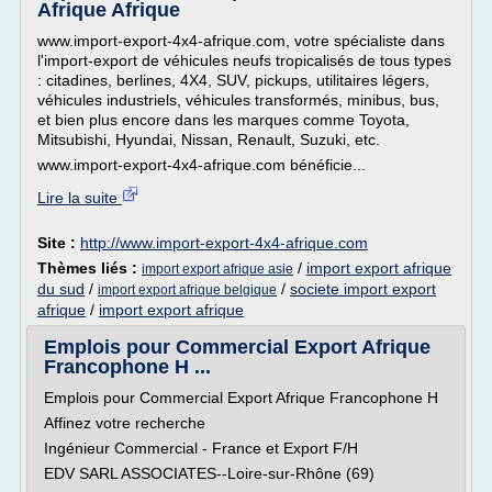
Afrique Afrique
www.import-export-4x4-afrique.com, votre spécialiste dans
l'import-export de véhicules neufs tropicalisés de tous types
: citadines, berlines, 4X4, SUV, pickups, utilitaires légers,
véhicules industriels, véhicules transformés, minibus, bus,
et bien plus encore dans les marques comme Toyota,
Mitsubishi, Hyundai, Nissan, Renault, Suzuki, etc.
www.import-export-4x4-afrique.com bénéficie...
Lire la suite
Site :
http://www.import-export-4x4-afrique.com
Thèmes liés :
/
import export afrique
import export afrique asie
du sud
/
/
societe import export
import export afrique belgique
afrique
/
import export afrique
Emplois pour Commercial Export Afrique
Francophone H ...
Emplois pour Commercial Export Afrique Francophone H
Affinez votre recherche
Ingénieur Commercial - France et Export F/H
EDV SARL ASSOCIATES--Loire-sur-Rhône (69)