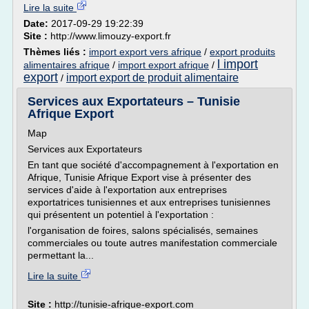
Lire la suite
Date:
2017-09-29 19:22:39
Site :
http://www.limouzy-export.fr
Thèmes liés :
import export vers afrique
/
export produits
l import
alimentaires afrique
/
import export afrique
/
export
import export de produit alimentaire
/
Services aux Exportateurs – Tunisie
Afrique Export
Map
Services aux Exportateurs
En tant que société d'accompagnement à l'exportation en
Afrique, Tunisie Afrique Export vise à présenter des
services d'aide à l'exportation aux entreprises
exportatrices tunisiennes et aux entreprises tunisiennes
qui présentent un potentiel à l'exportation :
l'organisation de foires, salons spécialisés, semaines
commerciales ou toute autres manifestation commerciale
permettant la...
Lire la suite
Site :
http://tunisie-afrique-export.com