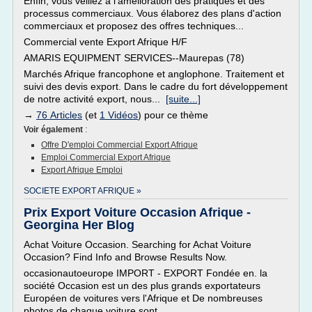
Enfin, vous veillez à l'amélioration des pratiques et des
processus commerciaux. Vous élaborez des plans d'action
commerciaux et proposez des offres techniques...
Commercial vente Export Afrique H/F
AMARIS EQUIPMENT SERVICES--Maurepas (78)
Marchés Afrique francophone et anglophone. Traitement et
suivi des devis export. Dans le cadre du fort développement
de notre activité export, nous...
[suite...]
→
76 Articles
(et
1 Vidéos
) pour ce thème
Voir également
:
Offre D'emploi Commercial Export Afrique
Emploi Commercial Export Afrique
Export Afrique Emploi
SOCIETE EXPORT AFRIQUE »
Prix Export Voiture Occasion Afrique -
Georgina Her Blog
Achat Voiture Occasion. Searching for Achat Voiture
Occasion? Find Info and Browse Results Now.
occasionautoeurope IMPORT - EXPORT Fondée en. la
société Occasion est un des plus grands exportateurs
Européen de voitures vers l'Afrique et De nombreuses
photos de chaque voiture sont