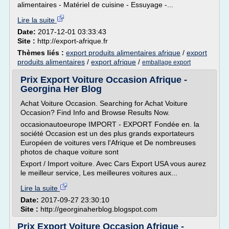
alimentaires - Matériel de cuisine - Essuyage -...
Lire la suite
Date:
2017-12-01 03:33:43
Site :
http://export-afrique.fr
Thèmes liés :
export produits alimentaires afrique
/
export
produits alimentaires
/
export afrique
/
emballage export
Prix Export Voiture Occasion Afrique -
Georgina Her Blog
Achat Voiture Occasion. Searching for Achat Voiture
Occasion? Find Info and Browse Results Now.
occasionautoeurope IMPORT - EXPORT Fondée en. la
société Occasion est un des plus grands exportateurs
Européen de voitures vers l'Afrique et De nombreuses
photos de chaque voiture sont
Export / Import voiture. Avec Cars Export USA vous aurez
le meilleur service, Les meilleures voitures aux...
Lire la suite
Date:
2017-09-27 23:30:10
Site :
http://georginaherblog.blogspot.com
Prix Export Voiture Occasion Afrique -