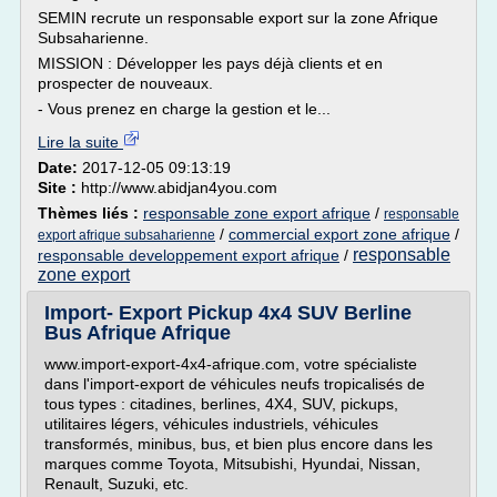
SEMIN recrute un responsable export sur la zone Afrique
Subsaharienne.
MISSION : Développer les pays déjà clients et en
prospecter de nouveaux.
- Vous prenez en charge la gestion et le...
Lire la suite
Date:
2017-12-05 09:13:19
Site :
http://www.abidjan4you.com
Thèmes liés :
responsable zone export afrique
/
responsable
/
commercial export zone afrique
/
export afrique subsaharienne
responsable
responsable developpement export afrique
/
zone export
Import- Export Pickup 4x4 SUV Berline
Bus Afrique Afrique
www.import-export-4x4-afrique.com, votre spécialiste
dans l'import-export de véhicules neufs tropicalisés de
tous types : citadines, berlines, 4X4, SUV, pickups,
utilitaires légers, véhicules industriels, véhicules
transformés, minibus, bus, et bien plus encore dans les
marques comme Toyota, Mitsubishi, Hyundai, Nissan,
Renault, Suzuki, etc.