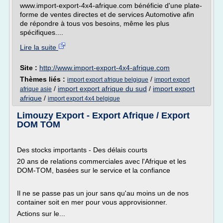
www.import-export-4x4-afrique.com bénéficie d'une plate-
forme de ventes directes et de services Automotive afin
de répondre à tous vos besoins, même les plus
spécifiques....
Lire la suite
Site :
http://www.import-export-4x4-afrique.com
Thèmes liés :
/
import export afrique belgique
import export
/
import export afrique du sud
/
import export
afrique asie
afrique
/
import export 4x4 belgique
Limouzy Export - Export Afrique / Export
DOM TOM
Des stocks importants - Des délais courts
20 ans de relations commerciales avec l'Afrique et les
DOM-TOM, basées sur le service et la confiance
Il ne se passe pas un jour sans qu'au moins un de nos
container soit en mer pour vous approvisionner.
Actions sur le...