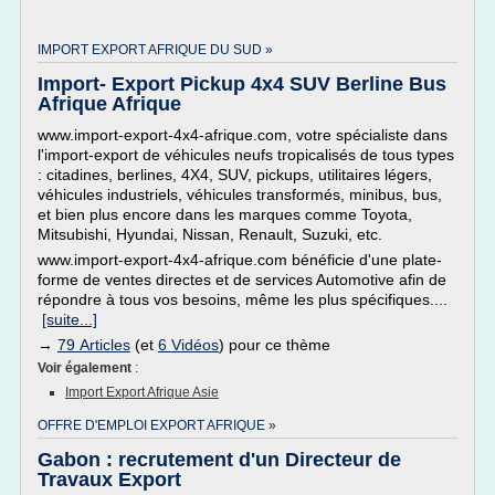
IMPORT EXPORT AFRIQUE DU SUD »
Import- Export Pickup 4x4 SUV Berline Bus
Afrique Afrique
www.import-export-4x4-afrique.com, votre spécialiste dans
l'import-export de véhicules neufs tropicalisés de tous types
: citadines, berlines, 4X4, SUV, pickups, utilitaires légers,
véhicules industriels, véhicules transformés, minibus, bus,
et bien plus encore dans les marques comme Toyota,
Mitsubishi, Hyundai, Nissan, Renault, Suzuki, etc.
www.import-export-4x4-afrique.com bénéficie d'une plate-
forme de ventes directes et de services Automotive afin de
répondre à tous vos besoins, même les plus spécifiques....
[suite...]
→
79 Articles
(et
6 Vidéos
) pour ce thème
Voir également
:
Import Export Afrique Asie
OFFRE D'EMPLOI EXPORT AFRIQUE »
Gabon : recrutement d'un Directeur de
Travaux Export