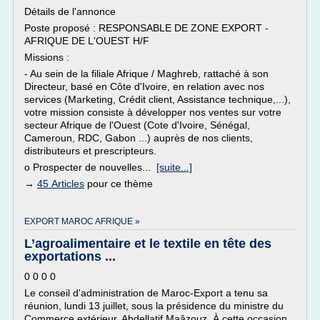
Détails de l'annonce
Poste proposé : RESPONSABLE DE ZONE EXPORT -
AFRIQUE DE L'OUEST H/F
Missions :
- Au sein de la filiale Afrique / Maghreb, rattaché à son
Directeur, basé en Côte d'Ivoire, en relation avec nos
services (Marketing, Crédit client, Assistance technique,...),
votre mission consiste à développer nos ventes sur votre
secteur Afrique de l'Ouest (Cote d'Ivoire, Sénégal,
Cameroun, RDC, Gabon ...) auprès de nos clients,
distributeurs et prescripteurs.
o Prospecter de nouvelles...
[suite...]
→
45 Articles
pour ce thème
EXPORT MAROC AFRIQUE »
L’agroalimentaire et le textile en tête des
exportations ...
0 0 0 0
Le conseil d'administration de Maroc-Export a tenu sa
réunion, lundi 13 juillet, sous la présidence du ministre du
Commerce extérieur, Abdellatif Maâzouz. À cette occasion,