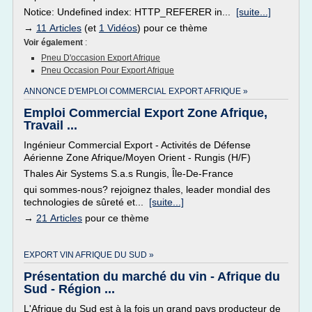
Notice: Undefined index: HTTP_REFERER in...
[suite...]
→
11 Articles
(et
1 Vidéos
) pour ce thème
Voir également
:
Pneu D'occasion Export Afrique
Pneu Occasion Pour Export Afrique
ANNONCE D'EMPLOI COMMERCIAL EXPORT AFRIQUE »
Emploi Commercial Export Zone Afrique,
Travail ...
Ingénieur Commercial Export - Activités de Défense
Aérienne Zone Afrique/Moyen Orient - Rungis (H/F)
Thales Air Systems S.a.s Rungis, Île-De-France
qui sommes-nous? rejoignez thales, leader mondial des
technologies de sûreté et...
[suite...]
→
21 Articles
pour ce thème
EXPORT VIN AFRIQUE DU SUD »
Présentation du marché du vin - Afrique du
Sud - Région ...
L'Afrique du Sud est à la fois un grand pays producteur de