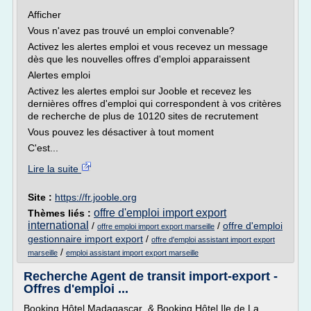
Afficher
Vous n'avez pas trouvé un emploi convenable?
Activez les alertes emploi et vous recevez un message
dès que les nouvelles offres d'emploi apparaissent
Alertes emploi
Activez les alertes emploi sur Jooble et recevez les
dernières offres d'emploi qui correspondent à vos critères
de recherche de plus de 10120 sites de recrutement
Vous pouvez les désactiver à tout moment
C'est...
Lire la suite
Site :
https://fr.jooble.org
offre d'emploi import export
Thèmes liés :
international
/
/
offre d'emploi
offre emploi import export marseille
gestionnaire import export
/
offre d'emploi assistant import export
/
marseille
emploi assistant import export marseille
Recherche Agent de transit import-export -
Offres d'emploi ...
Booking Hôtel Madagascar & Booking Hôtel Ile de La