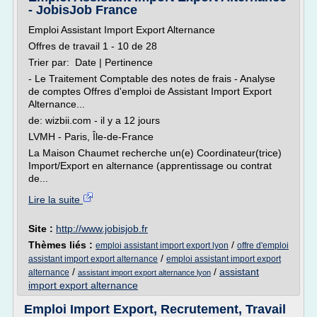
- JobisJob France
Emploi Assistant Import Export Alternance
Offres de travail 1 - 10 de 28
Trier par: Date | Pertinence
- Le Traitement Comptable des notes de frais - Analyse
de comptes Offres d'emploi de Assistant Import Export
Alternance...
de: wizbii.com - il y a 12 jours
LVMH - Paris, Île-de-France
La Maison Chaumet recherche un(e) Coordinateur(trice)
Import/Export en alternance (apprentissage ou contrat
de...
Lire la suite
Site :
http://www.jobisjob.fr
Thèmes liés :
/
emploi assistant import export lyon
offre d'emploi
/
assistant import export alternance
emploi assistant import export
/
/
assistant
alternance
assistant import export alternance lyon
import export alternance
Emploi Import Export, Recrutement, Travail