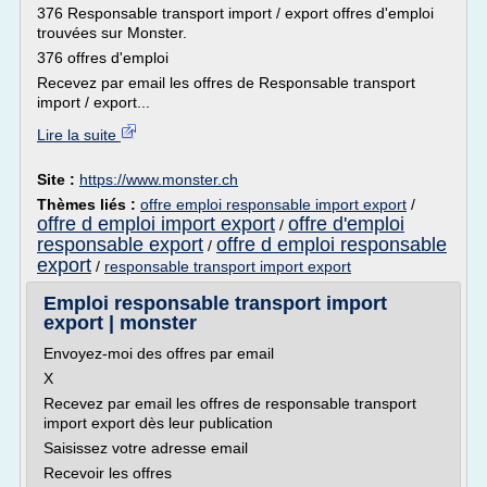
376 Responsable transport import / export offres d'emploi
trouvées sur Monster.
376 offres d'emploi
Recevez par email les offres de Responsable transport
import / export...
Lire la suite
Site :
https://www.monster.ch
Thèmes liés :
offre emploi responsable import export
/
offre d emploi import export
offre d'emploi
/
responsable export
offre d emploi responsable
/
export
/
responsable transport import export
Emploi responsable transport import
export | monster
Envoyez-moi des offres par email
X
Recevez par email les offres de responsable transport
import export dès leur publication
Saisissez votre adresse email
Recevoir les offres