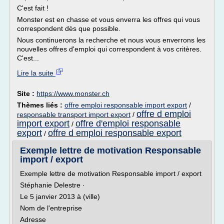
C'est fait !
Monster est en chasse et vous enverra les offres qui vous
correspondent dès que possible.
Nous continuerons la recherche et nous vous enverrons les
nouvelles offres d'emploi qui correspondent à vos critères.
C'est...
Lire la suite
Site :
https://www.monster.ch
Thèmes liés :
offre emploi responsable import export
/
offre d emploi
responsable transport import export
/
import export
offre d'emploi responsable
/
export
offre d emploi responsable export
/
Exemple lettre de motivation Responsable
import / export
Exemple lettre de motivation Responsable import / export
Stéphanie Delestre ·
Le 5 janvier 2013 à (ville)
Nom de l'entreprise
Adresse