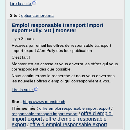
Lire la suite
Site :
optioncarriere.ma
Emploi responsable transport import
export Pully, VD | monster
il y a 3 jours
Recevez par email les offres de responsable transport
import export à/en Pully dès leur publication
C'est fait !
Monster est en chasse et vous enverra les offres qui vous
correspondent dès que possible.
Nous continuerons la recherche et nous vous enverrons
les nouvelles offres d'emploi qui correspondent à vos...
Lire la suite
Site :
https://www.monster.ch
Thèmes liés :
offre emploi responsable import export
/
offre d emploi
responsable transport import export
/
import export
offre d'emploi responsable
/
export
offre d emploi responsable export
/