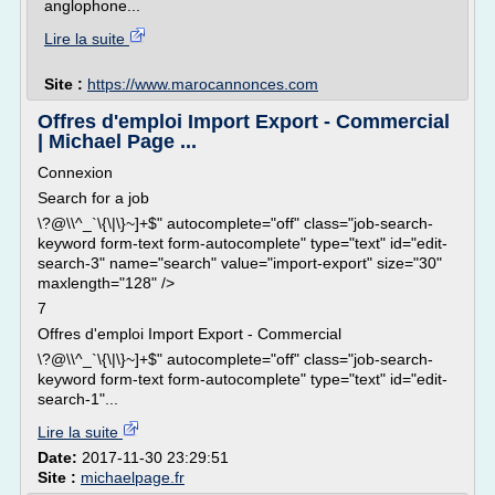
anglophone...
Lire la suite
Site :
https://www.marocannonces.com
Offres d'emploi Import Export - Commercial
| Michael Page ...
Connexion
Search for a job
\?@\\^_`\{\|\}~]+$" autocomplete="off" class="job-search-
keyword form-text form-autocomplete" type="text" id="edit-
search-3" name="search" value="import-export" size="30"
maxlength="128" />
7
Offres d'emploi Import Export - Commercial
\?@\\^_`\{\|\}~]+$" autocomplete="off" class="job-search-
keyword form-text form-autocomplete" type="text" id="edit-
search-1"...
Lire la suite
Date:
2017-11-30 23:29:51
Site :
michaelpage.fr