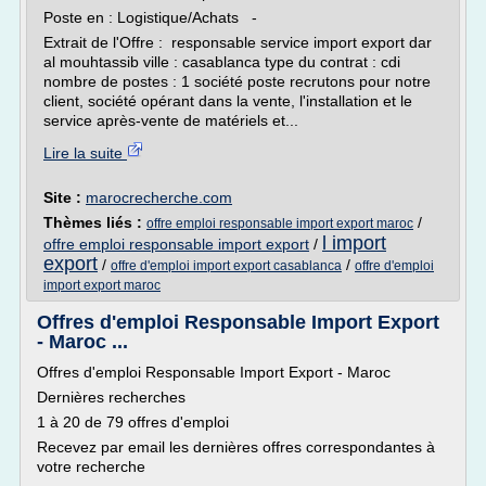
Poste en : Logistique/Achats -
Extrait de l'Offre : responsable service import export dar
al mouhtassib ville : casablanca type du contrat : cdi
nombre de postes : 1 société poste recrutons pour notre
client, société opérant dans la vente, l'installation et le
service après-vente de matériels et...
Lire la suite
Site :
marocrecherche.com
Thèmes liés :
/
offre emploi responsable import export maroc
l import
offre emploi responsable import export
/
export
/
/
offre d'emploi import export casablanca
offre d'emploi
import export maroc
Offres d'emploi Responsable Import Export
- Maroc ...
Offres d'emploi Responsable Import Export - Maroc
Dernières recherches
1 à 20 de 79 offres d'emploi
Recevez par email les dernières offres correspondantes à
votre recherche