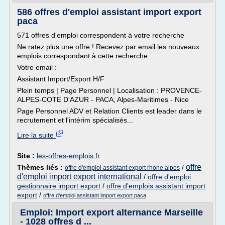
586 offres d'emploi assistant import export
paca
571 offres d'emploi correspondent à votre recherche
Ne ratez plus une offre ! Recevez par email les nouveaux
emplois correspondant à cette recherche
Votre email :
Assistant Import/Export H/F
Plein temps | Page Personnel | Localisation : PROVENCE-
ALPES-COTE D'AZUR - PACA, Alpes-Maritimes - Nice
Page Personnel ADV et Relation Clients est leader dans le
recrutement et l'intérim spécialisés...
Lire la suite
Site :
les-offres-emplois.fr
offre
Thèmes liés :
/
offre d'emploi assistant export rhone alpes
d'emploi import export international
/
offre d'emploi
gestionnaire import export
/
offre d'emplois assistant import
export
/
offre d'emploi assistant import export paca
Emploi: Import export alternance Marseille
- 1028 offres d ...