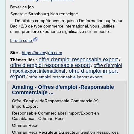
Boxer ce job
Synergie Strasbourg Non renseigné
... Détail des compétences requises De formation supérieur
Bac +2/3 de type commerce international, vous justifiez
d'une première expérience significative sur un poste...
Lire la suite
Site :
https://boxmyjob.com
offre d'emploi responsable export
Thèmes liés :
/
offre d emploi responsable export
offre d'emploi
/
offre d emploi import
import export international
/
export
/
offre emploi responsable import export
Amaling - Offres d'emploi -Responsable
Commercial(e ...
Offre d'emploi deResponsable Commercial(e)
Import/Export
Responsable Commercial(e) Import/Export en
Casablanca - Othman Recr
Othman Recr
Othman Recr Recruteur Du secteur Gestion Ressources