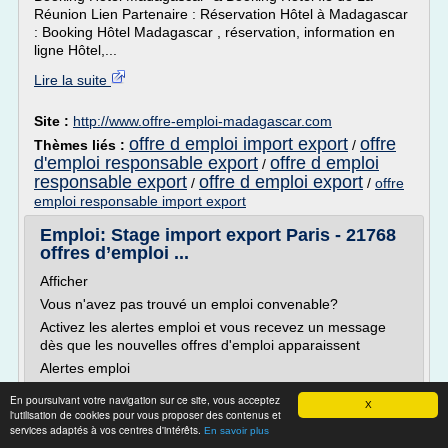
Réunion Lien Partenaire : Réservation Hôtel à Madagascar
: Booking Hôtel Madagascar , réservation, information en
ligne Hôtel,...
Lire la suite
Site :
http://www.offre-emploi-madagascar.com
offre d emploi import export
offre
Thèmes liés :
/
d'emploi responsable export
offre d emploi
/
responsable export
offre d emploi export
/
/
offre
emploi responsable import export
Emploi: Stage import export Paris - 21768
offres d’emploi ...
Afficher
Vous n'avez pas trouvé un emploi convenable?
Activez les alertes emploi et vous recevez un message
dès que les nouvelles offres d'emploi apparaissent
Alertes emploi
Activez les alertes emploi sur Jooble et recevez les
En poursuivant votre navigation sur ce site, vous acceptez
X
dernières offres d'emploi qui correspondent à vos critères
l'utilisation de cookies pour vous proposer des contenus et
de recherche de plus de 10120 sites de recrutement
services adaptés à vos centres d'intérêts.
En savoir plus