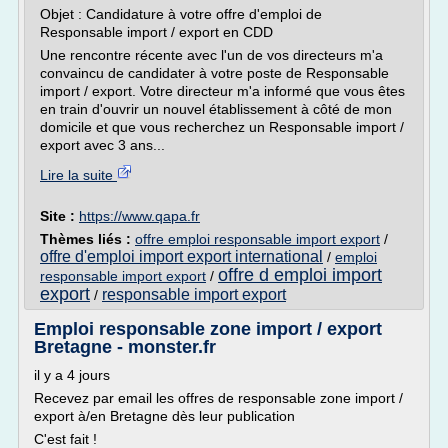
Objet : Candidature à votre offre d'emploi de
Responsable import / export en CDD
Une rencontre récente avec l'un de vos directeurs m'a
convaincu de candidater à votre poste de Responsable
import / export. Votre directeur m'a informé que vous êtes
en train d'ouvrir un nouvel établissement à côté de mon
domicile et que vous recherchez un Responsable import /
export avec 3 ans...
Lire la suite
Site :
https://www.qapa.fr
Thèmes liés :
offre emploi responsable import export
/
offre d'emploi import export international
/
emploi
offre d emploi import
responsable import export
/
export
responsable import export
/
Emploi responsable zone import / export
Bretagne - monster.fr
il y a 4 jours
Recevez par email les offres de responsable zone import /
export à/en Bretagne dès leur publication
C'est fait !