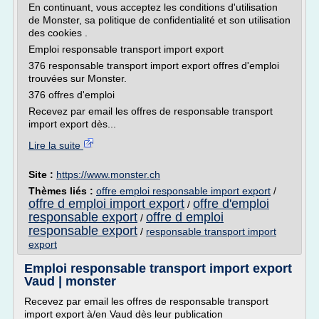
En continuant, vous acceptez les conditions d'utilisation
de Monster, sa politique de confidentialité et son utilisation
des cookies .
Emploi responsable transport import export
376 responsable transport import export offres d'emploi
trouvées sur Monster.
376 offres d'emploi
Recevez par email les offres de responsable transport
import export dès...
Lire la suite
Site :
https://www.monster.ch
Thèmes liés :
offre emploi responsable import export
/
offre d emploi import export
offre d'emploi
/
responsable export
offre d emploi
/
responsable export
/
responsable transport import
export
Emploi responsable transport import export
Vaud | monster
Recevez par email les offres de responsable transport
import export à/en Vaud dès leur publication