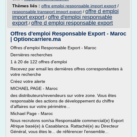
Thèmes liés :
offre emploi responsable import export
/
offre d emploi
responsable transport import export
/
import export
offre d'emploi responsable
/
export
offre d emploi responsable export
/
Offres d'emploi Responsable Export - Maroc
| Optioncarriere.ma
Offres d'emploi Responsable Export - Maroc
Dernières recherches
1 à 20 de 122 offres d'emploi
Recevez par email les dernières offres correspondantes à
votre recherche
Créez votre alerte
MICHAEL PAGE - Maroc
des distributeurs/revendeurs sur votre zone. Vous êtes
responsable des actions de développement du chiffre
d'affaires sur votre périmètre...
Michael Page - Maroc
Nous recrutons son/sa Responsable commercial(e) Export
Afrique basé(e) à Casablanca. Rattaché(e) au Directeur
Général, vous êtes le... de référencer l'ensemble...