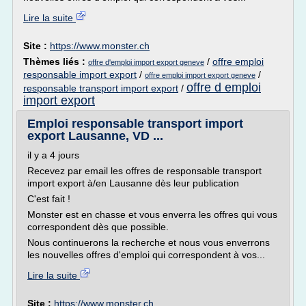
Lire la suite
Site :
https://www.monster.ch
Thèmes liés :
/
offre emploi
offre d'emploi import export geneve
responsable import export
/
/
offre emploi import export geneve
offre d emploi
responsable transport import export
/
import export
Emploi responsable transport import
export Lausanne, VD ...
il y a 4 jours
Recevez par email les offres de responsable transport
import export à/en Lausanne dès leur publication
C'est fait !
Monster est en chasse et vous enverra les offres qui vous
correspondent dès que possible.
Nous continuerons la recherche et nous vous enverrons
les nouvelles offres d'emploi qui correspondent à vos...
Lire la suite
Site :
https://www.monster.ch