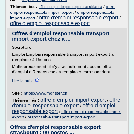
Thèmes liés :
/
offre
offre d'emploi import export casablanca
emploi responsable import export
/
emploi responsable
offre d'emploi responsable export
import export
/
/
offre d emploi responsable export
Offres d'emploi responsable transport
import export chez a ...
Secrétaire
Emploi Emplois responsable transport import export a
remplacer à Renens
Malheureusement, il n'y a actuellement aucune offre
d'emploi à Renens chez a remplacer correspondant...
Lire la suite
Site :
https://www.monster.ch
offre d emploi import export
offre
Thèmes liés :
/
d'emploi responsable export
offre d emploi
/
responsable export
/
offre emploi responsable import
export
/
responsable transport import export
Offres d'emploi responsable export
strasbourg : 99 postes ...