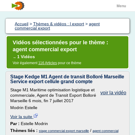
Menu
Accueil
>
Thèmes & vidéos : l export
>
agent
commercial export
Vidéos sélectionnées pour le thème :
agent commercial export
1 Vidéos
→
Voir également
116 Articles
pour ce thème
Stage Kedge M1 Agent de transit Bolloré Marseille
Service export cellule grand compte
Stage M1 Maritime optimisation logistique et
voir la vidéo
commerciale, Agent de Transit Export Bolloré
Marseille 6 mois, fin 7 juillet 2017
Modrin Estelle
Voir la suite
Par :
Estelle Modrin
Thèmes liés :
/
stage commercial export marseille
agent commercial