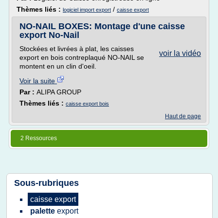
Thèmes liés :
/
logiciel import export
caisse export
NO-NAIL BOXES: Montage d'une caisse
export No-Nail
Stockées et livrées à plat, les caisses
voir la vidéo
export en bois contreplaqué NO-NAIL se
montent en un clin d'oeil.
Voir la suite
Par :
ALIPA GROUP
Thèmes liés :
caisse export bois
Haut de page
2 Ressources
Sous-rubriques
caisse export
palette
export