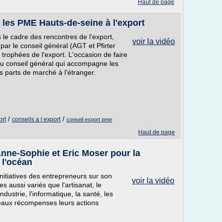
Haut de page
es PME Hauts-de-seine à l'export
le cadre des rencontres de l'export,
voir la vidéo
r le conseil général (AGT et Pfirter
rophées de l'export. L'occasion de faire
 du conseil général qui accompagne les
s parts de marché à l'étranger.
/
/
ort
conseils a l export
conseil export pme
Haut de page
nne-Sophie et Eric Moser pour la
 l'océan
itiatives des entrepreneurs sur son
voir la vidéo
es aussi variés que l'artisanat, le
ndustrie, l'informatique, la santé, les
ceaux récompenses leurs actions