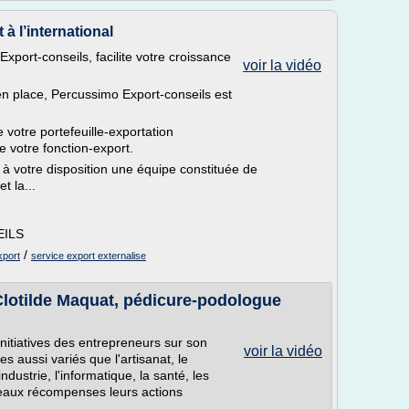
 l’international
port-conseils, facilite votre croissance
voir la vidéo
en place, Percussimo Export-conseils est
votre portefeuille-exportation
de votre fonction-export.
à votre disposition une équipe constituée de
t la...
EILS
/
xport
service export externalise
Clotilde Maquat, pédicure-podologue
itiatives des entrepreneurs sur son
voir la vidéo
es aussi variés que l'artisanat, le
ndustrie, l'informatique, la santé, les
ceaux récompenses leurs actions