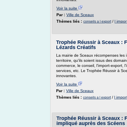
Voir la suite
Par :
Ville de Sceaux
Thèmes liés :
/
l impor
conseils a l export
Trophée Réussir à Sceaux : F
Lézards Créatifs
La mairie de Sceaux récompenses les in
territoire, qu'ils soient issus des domain
commerce, le conseil, l'import-export, l'i
services, etc. Le Trophée Réussir à S
innovantes.
Voir la suite
Par :
Ville de Sceaux
Thèmes liés :
/
l impor
conseils a l export
Trophée Réussir à Sceaux : Fr
impliqué auprès des Scéens