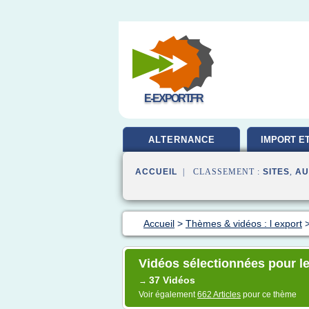
E-EXPORT.FR
ALTERNANCE
IMPORT E
ACCUEIL
| CLASSEMENT :
SITES
,
AU
Accueil
>
Thèmes & vidéos : l export
Vidéos sélectionnées pour le
37 Vidéos
→
Voir également
662 Articles
pour ce thème