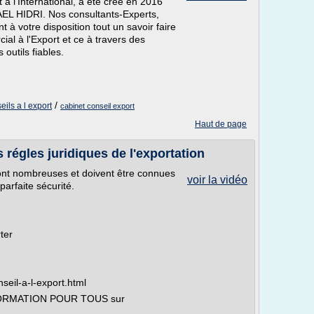
 l'International, a été créé en 2016
WAEL HIDRI. Nos consultants-Experts,
nt à votre disposition tout un savoir faire
l à l'Export et ce à travers des
outils fiables.
/
eils a l export
cabinet conseil export
Haut de page
 régles juridiques de l'exportation
 sont nombreuses et doivent être connues
voir la vidéo
parfaite sécurité.
rter
seil-a-l-export.html
 FORMATION POUR TOUS sur