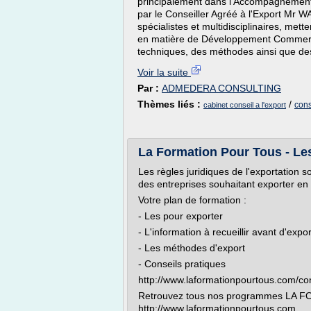
principalement dans l'Accompagnement à
par le Conseiller Agréé à l'Export Mr 
spécialistes et multidisciplinaires, mette
en matière de Développement Commercia
techniques, des méthodes ainsi que des 
Voir la suite
Par :
ADMEDERA CONSULTING
Thèmes liés :
/
cons
cabinet conseil a l'export
La Formation Pour Tous - Les
Les règles juridiques de l'exportation
des entreprises souhaitant exporter en 
Votre plan de formation :
- Les pour exporter
- L'information à recueillir avant d'expo
- Les méthodes d'export
- Conseils pratiques
http://www.laformationpourtous.com/con
Retrouvez tous nos programmes LA
http://www.laformationpourtous.com