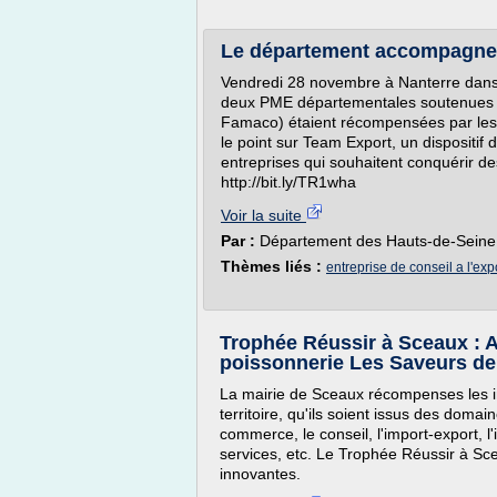
Le département accompagne l
Vendredi 28 novembre à Nanterre dans 
deux PME départementales soutenues pa
Famaco) étaient récompensées par les t
le point sur Team Export, un dispositif
entreprises qui souhaitent conquérir de
http://bit.ly/TR1wha
Voir la suite
Par :
Département des Hauts-de-Seine
Thèmes liés :
entreprise de conseil a l'exp
Trophée Réussir à Sceaux : A
poissonnerie Les Saveurs de
La mairie de Sceaux récompenses les in
territoire, qu'ils soient issus des domain
commerce, le conseil, l'import-export, l'i
services, etc. Le Trophée Réussir à S
innovantes.