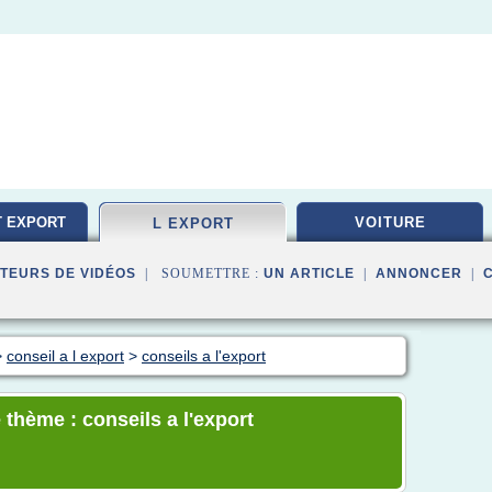
T EXPORT
VOITURE
L EXPORT
TEURS DE VIDÉOS
| SOUMETTRE :
UN ARTICLE
|
ANNONCER
|
>
conseil a l export
>
conseils a l'export
 thème : conseils a l'export