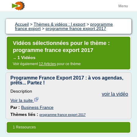
Menu
Accueil
>
Thèmes & vidéos : l export
>
programme
france export
>
programme france export 2017
Vidéos sélectionnées pour le thème :
programme france export 2017
1 Vidéos
→
Voir également
12 Articles
pour ce thème
Programme France Export 2017 : à vos agendas,
prêts... Partez !
Description
voir la vidéo
Voir la suite
Par :
Business France
Thèmes liés :
programme france export 2017
1 Ressources