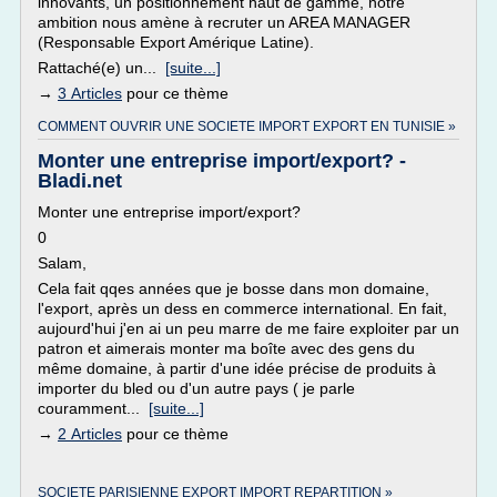
innovants, un positionnement haut de gamme, notre
ambition nous amène à recruter un AREA MANAGER
(Responsable Export Amérique Latine).
Rattaché(e) un...
[suite...]
→
3 Articles
pour ce thème
COMMENT OUVRIR UNE SOCIETE IMPORT EXPORT EN TUNISIE »
Monter une entreprise import/export? -
Bladi.net
Monter une entreprise import/export?
0
Salam,
Cela fait qqes années que je bosse dans mon domaine,
l'export, après un dess en commerce international. En fait,
aujourd'hui j'en ai un peu marre de me faire exploiter par un
patron et aimerais monter ma boîte avec des gens du
même domaine, à partir d'une idée précise de produits à
importer du bled ou d'un autre pays ( je parle
couramment...
[suite...]
→
2 Articles
pour ce thème
SOCIETE PARISIENNE EXPORT IMPORT REPARTITION »