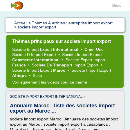
Menu
Accueil
>
Thèmes & articles : entreprise import export
>
societe import export
Thèmes principaux sur societe import export
Societe Import Export
International
•
Creer
Une
Societe
D
Import Export
•
Societe Import Export
Commerce International
•
Societe Export Import
France
•
Societe
De
Transport
Import Export
•
Societe Import Export
Maroc
•
Societe Import Export
Afrique
•
Suite ...
Voir également
les vidéos
pour ce thème
SOCIETE IMPORT EXPORT INTERNATIONAL »
Annuaire Maroc - liste des societes import
export au Maroc ...
societe import export Maroc : Annuaire des societes import
export au Maroc , societe import export à casablanca ,
Marrakech , Essaouira , Fès , Tiznit , Agadir , Fes .....