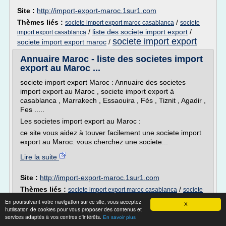
Site :
http://import-export-maroc.1sur1.com
Thèmes liés :
/
societe import export maroc casablanca
societe
/
liste des societe import export
/
import export casablanca
societe import export
societe import export maroc
/
Annuaire Maroc - liste des societes import
export au Maroc ...
societe import export Maroc : Annuaire des societes
import export au Maroc , societe import export à
casablanca , Marrakech , Essaouira , Fès , Tiznit , Agadir ,
Fes .....
Les societes import export au Maroc :
ce site vous aidez à touver facilement une societe import
export au Maroc. vous cherchez une societe...
Lire la suite
Site :
http://import-export-maroc.1sur1.com
Thèmes liés :
/
societe import export maroc casablanca
societe
/
societe import export maroc
/
import export casablanca
En poursuivant votre navigation sur ce site, vous acceptez
X
/
l'utilisation de cookies pour vous proposer des contenus et
annuaire societe import export
annuaire societe import export maroc
services adaptés à vos centres d'intérêts.
En savoir plus