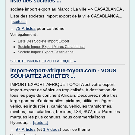
liste des societes ...
societe import export au Maroc : La ville --> CASABLANCA .
Liste des societes import export de la ville CASABLANCA...
[suite...]
→
79 Articles
pour ce thème
Voir également
:
Liste Des Societe Import Export
Societe Import Export Maroc Casablanca
Societe Import Export Casablanca
SOCIETE IMPORT EXPORT AFRIQUE »
import-export-afrique-toyota.com - VOUS
SOUHAITEZ ACHETER ...
IMPORT-EXPORT-AFRIQUE-TOYOTA est votre expert
import-export de véhicules tropicalisés, à destination de
tous les pays du continent Africain. Découvrez notre très
large gamme d'automobiles: pickups, utilitaires légers,
véhicules industriels, camions, véhicules transformés,
minibus, bus, citadines, berlines, 4X4, SUV, etc. Parmi les
marques les plus connues, nous commercialisons
Hyundai,...
[suite...]
→
97 Articles
(et
1 Vidéos
) pour ce thème