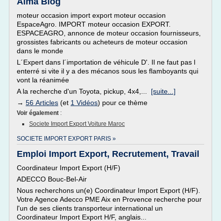
Alma Blog
moteur occasion import export moteur occasion
EspaceAgro. IMPORT moteur occasion EXPORT.
ESPACEAGRO, annonce de moteur occasion fournisseurs,
grossistes fabricants ou acheteurs de moteur occasion
dans le monde
L´Expert dans l´importation de véhicule D'. Il ne faut pas l
enterré si vite il y a des mécanos sous les flamboyants qui
vont la réanimée
A la recherche d'un Toyota, pickup, 4x4,...
[suite...]
→
56 Articles
(et
1 Vidéos
) pour ce thème
Voir également
:
Societe Import Export Voiture Maroc
SOCIETE IMPORT EXPORT PARIS »
Emploi Import Export, Recrutement, Travail
Coordinateur Import Export (H/F)
ADECCO Bouc-Bel-Air
Nous recherchons un(e) Coordinateur Import Export (H/F).
Votre Agence Adecco PME Aix en Provence recherche pour
l'un de ses clients transporteur international un
Coordinateur Import Export H/F, anglais...