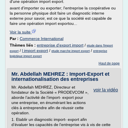
d'une opération import export.
avant d'importer ou exporter; l'entreprise la coopérative ou
la personne physique doit faire un diagnostic interne
externe pour savoir, est ce que la société est capable de
faire une opération import exportou...
Voir la suite
Par :
Commerce International
Thèmes liés :
entreprise d'export import
/
etude dans l'import
/
l import export
/
/
export
etude marche import export
entreprise
logistique import export
Haut de page
Mr. Abdellah MEHREZ : Import-Export et
internationalisation des entreprises
Mr. Abdellah MEHREZ, Directeur et
voir la vidéo
fondateur de la Société « PRODEVCOM »,
aborde l’activité de l’import- export pour
une entreprise, en énumérant les actions
clés à entreprendre afin de réussir cette
opération.
1. Etablir un diagnostic import- export afin
d’évaluer les capacités de l’entreprise vis à vis de cette