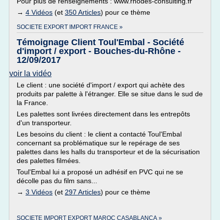
Pour plus de renseignements : www.rhodes-consulting.fr
→
4 Vidéos
(et
350 Articles
) pour ce thème
SOCIETE EXPORT IMPORT FRANCE »
Témoignage Client Toul'Embal - Société
d'import / export - Bouches-du-Rhône -
12/09/2017
voir la vidéo
Le client : une société d'import / export qui achète des
produits par palette à l'étranger. Elle se situe dans le sud de
la France.
Les palettes sont livrées directement dans les entrepôts
d'un transporteur.
Les besoins du client : le client a contacté Toul'Embal
concernant sa problématique sur le repérage de ses
palettes dans les halls du transporteur et de la sécurisation
des palettes filmées.
Toul'Embal lui a proposé un adhésif en PVC qui ne se
décolle pas du film sans...
→
3 Vidéos
(et
297 Articles
) pour ce thème
SOCIETE IMPORT EXPORT MAROC CASABLANCA »