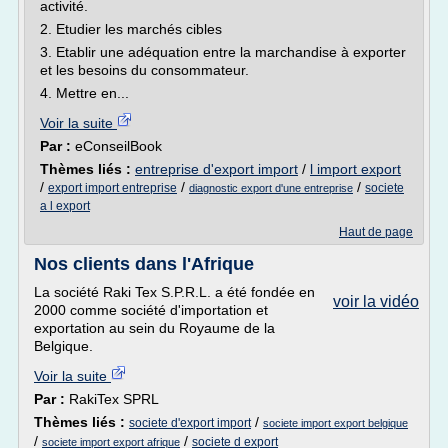
activité.
2. Etudier les marchés cibles
3. Etablir une adéquation entre la marchandise à exporter
et les besoins du consommateur.
4. Mettre en...
Voir la suite
Par :
eConseilBook
Thèmes liés :
entreprise d'export import
/
l import export
/
/
/
export import entreprise
societe
diagnostic export d'une entreprise
a l export
Haut de page
Nos clients dans l'Afrique
La société Raki Tex S.P.R.L. a été fondée en
voir la vidéo
2000 comme société d'importation et
exportation au sein du Royaume de la
Belgique.
Voir la suite
Par :
RakiTex SPRL
Thèmes liés :
/
societe d'export import
societe import export belgique
/
/
societe d export
societe import export afrique