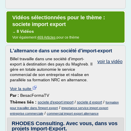
Vidéos sélectionnées pour le thème :
societe import export
8 Vidéos
→
Voir également
469 Articles
pour ce thème
L'alternance dans une société d'import-export
Billel travaille dans une société d'import-
voir la vidéo
export à destination des pays du Maghreb. Il
gère en totale autonomie le service
commercial de son entreprise et réalise en
parallèle sa formation NRC en alternance.
Voir la suite
Par :
BesacFormaTV
Thèmes liés :
/
/
societe d'export import
societe d export
formation
/
pour travailler dans l'import export
importance service import export
/
entreprise commerciale
commercial import export alternance
RHODES Consulting. Avec vous, dans vos
projets Import-Export.