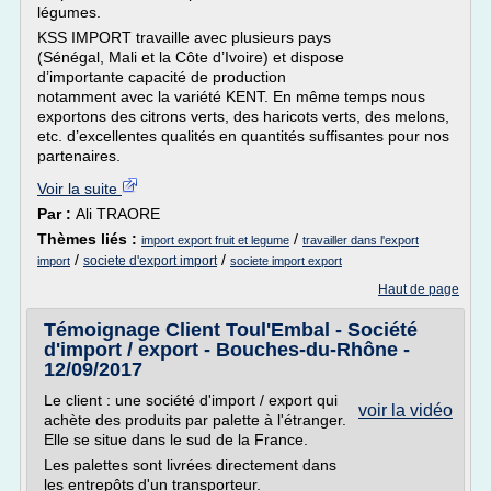
légumes.
KSS IMPORT travaille avec plusieurs pays
(Sénégal, Mali et la Côte d’Ivoire) et dispose
d’importante capacité de production
notamment avec la variété KENT. En même temps nous
exportons des citrons verts, des haricots verts, des melons,
etc. d’excellentes qualités en quantités suffisantes pour nos
partenaires.
Voir la suite
Par :
Ali TRAORE
Thèmes liés :
/
import export fruit et legume
travailler dans l'export
/
/
societe d'export import
import
societe import export
Haut de page
Témoignage Client Toul'Embal - Société
d'import / export - Bouches-du-Rhône -
12/09/2017
Le client : une société d'import / export qui
voir la vidéo
achète des produits par palette à l'étranger.
Elle se situe dans le sud de la France.
Les palettes sont livrées directement dans
les entrepôts d'un transporteur.