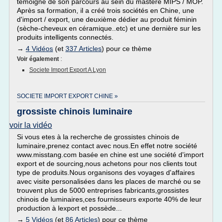
témoigne de son parcours au sein du mastère MIPS / MOP.
Après sa formation, il a créé trois sociétés en Chine, une
d'import / export, une deuxième dédier au produit féminin
(sèche-cheveux en céramique..etc) et une dernière sur les
produits intelligents connectés.
→
4 Vidéos
(et
337 Articles
) pour ce thème
Voir également
:
Societe Import Export A Lyon
SOCIETE IMPORT EXPORT CHINE »
grossiste chinois luminaire
voir la vidéo
Si vous etes à la recherche de grossistes chinois de
luminaire,prenez contact avec nous.En effet notre société
www.misstang.com basée en chine est une société d'import
export et de sourcing,nous achetons pour nos clients tout
type de produits.Nous organisons des voyages d'affaires
avec visite personalisées dans les places de marché ou se
trouvent plus de 5000 entreprises fabricants,grossistes
chinois de luminaires,ces fournisseurs exporte 40% de leur
production à lexport et possède...
→
5 Vidéos
(et
86 Articles
) pour ce thème