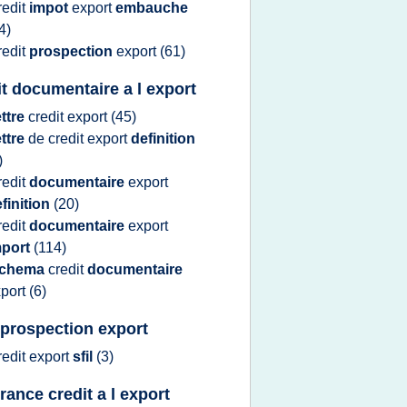
redit
impot
export
embauche
4)
redit
prospection
export
(61)
it documentaire a l export
ettre
credit export
(45)
ettre
de
credit export
definition
)
redit
documentaire
export
finition
(20)
redit
documentaire
export
mport
(114)
chema
credit
documentaire
port
(6)
 prospection export
redit export
sfil
(3)
rance credit a l export