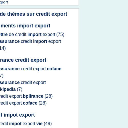
xport
 de thèmes sur
credit export
ments import export
ettre
de
credit
import
export
(75)
ssurance
credit
import
export
14)
rance credit export
ssurance
credit export
coface
7)
ssurance
credit export
ikipedia
(7)
redit export
bpifrance
(28)
redit export
coface
(28)
it impot export
redit
impot
export
vie
(49)