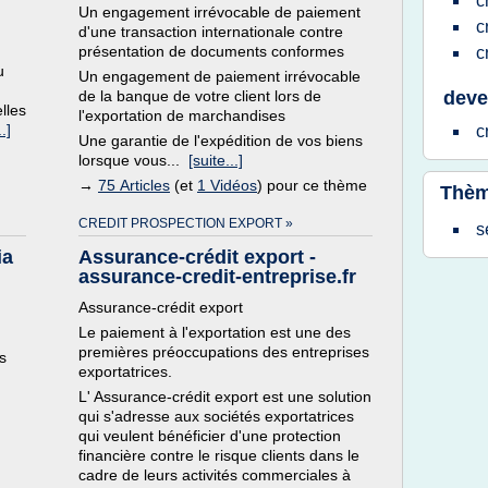
c
Un engagement irrévocable de paiement
c
d'une transaction internationale contre
présentation de documents conformes
c
u
Un engagement de paiement irrévocable
de la banque de votre client lors de
deve
lles
l'exportation de marchandises
.]
c
Une garantie de l'expédition de vos biens
lorsque vous...
[suite...]
→
75 Articles
(et
1 Vidéos
) pour ce thème
Thèm
CREDIT PROSPECTION EXPORT »
s
ia
Assurance-crédit export -
assurance-credit-entreprise.fr
Assurance-crédit export
Le paiement à l'exportation est une des
premières préoccupations des entreprises
s
exportatrices.
L' Assurance-crédit export est une solution
qui s'adresse aux sociétés exportatrices
qui veulent bénéficier d'une protection
financière contre le risque clients dans le
cadre de leurs activités commerciales à