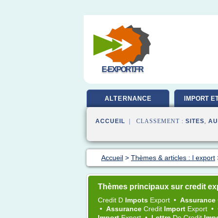
E-EXPORT.FR
ALTERNANCE
IMPORT E
ACCUEIL
| CLASSEMENT :
SITES
,
AU
Accueil
>
Thèmes & articles : l export
Thèmes principaux sur credit ex
Credit
D
Impots
Export
•
Assurance
•
Assurance
Credit
Import
Export
•
Import
Export
•
Lettre
De
Credit
Imp