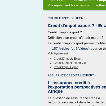
Voir également
les vidéos
pour ce thè
CREDIT D IMPOTS EXPORT »
Crédit d'impôt export ? - En
Crédit d'impôt export ?
Définition d'un crédit d'impôt export ?
Le crédit d'impôt export permet d'obte
→
157 Articles
(et
9 Vidéos
) pour ce 
Voir également
:
Credit D'impots Export
Credit D'impot Export Vie
Credit Impot Export
ASSURANCE CREDIT A L EXPORT »
L' assurance crédit à
l'exportation perspectives e
Afrique
La question de l'assurance crédit à
l'exportation s'inscrit dans le contexte 