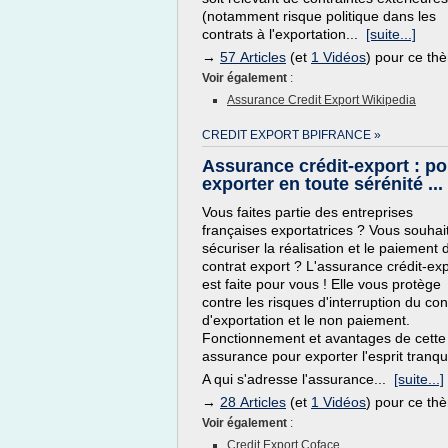
(notamment risque politique dans les
contrats à l'exportation...
[suite...]
→
57 Articles
(et
1 Vidéos
) pour ce th
Voir également
:
Assurance Credit Export Wikipedia
CREDIT EXPORT BPIFRANCE »
Assurance crédit-export : po
exporter en toute sérénité ...
Vous faites partie des entreprises
françaises exportatrices ? Vous souhai
sécuriser la réalisation et le paiement 
contrat export ? L'assurance crédit-ex
est faite pour vous ! Elle vous protège
contre les risques d'interruption du con
d'exportation et le non paiement.
Fonctionnement et avantages de cette
assurance pour exporter l'esprit tranqui
A qui s'adresse l'assurance...
[suite...]
→
28 Articles
(et
1 Vidéos
) pour ce th
Voir également
:
Credit Export Coface