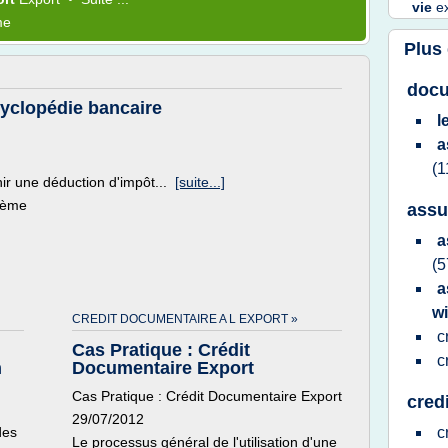
vie
e
me
Plus
docu
cyclopédie bancaire
l
a
(1
nir une déduction d'impôt...
[suite...]
thème
assu
a
(5
a
w
CREDIT DOCUMENTAIRE A L EXPORT »
c
Cas Pratique : Crédit
c
n
Documentaire Export
Cas Pratique : Crédit Documentaire Export
cred
29/07/2012
des
c
Le processus général de l'utilisation d'une