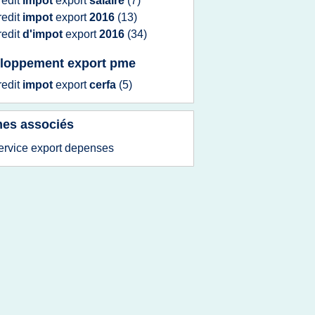
redit
impot
export
salaire
(7)
redit
impot
export
2016
(13)
redit
d'impot
export
2016
(34)
loppement export pme
redit
impot
export
cerfa
(5)
es associés
ervice export depenses