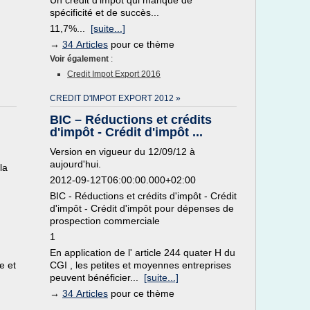
Un crédit d'impôt qui manque de
spécificité et de succès...
11,7%...
[suite...]
→
34 Articles
pour ce thème
Voir également
:
Credit Impot Export 2016
CREDIT D'IMPOT EXPORT 2012 »
BIC – Réductions et crédits
d'impôt - Crédit d'impôt ...
Version en vigueur du 12/09/12 à
aujourd'hui.
la
2012-09-12T06:00:00.000+02:00
BIC - Réductions et crédits d'impôt - Crédit
d'impôt - Crédit d'impôt pour dépenses de
prospection commerciale
1
En application de l' article 244 quater H du
e et
CGI , les petites et moyennes entreprises
peuvent bénéficier...
[suite...]
→
34 Articles
pour ce thème