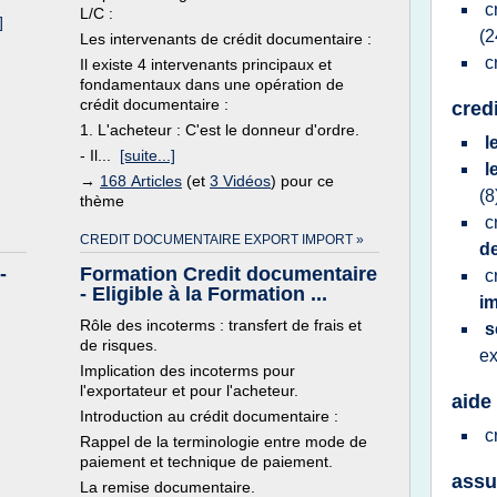
c
L/C :
]
(2
Les intervenants de crédit documentaire :
c
Il existe 4 intervenants principaux et
fondamentaux dans une opération de
crédit documentaire :
cred
1. L'acheteur : C'est le donneur d'ordre.
l
- Il...
[suite...]
l
→
168 Articles
(et
3 Vidéos
) pour ce
(8
thème
c
CREDIT DOCUMENTAIRE EXPORT IMPORT »
de
-
Formation Credit documentaire
c
- Eligible à la Formation ...
i
Rôle des incoterms : transfert de frais et
s
de risques.
ex
Implication des incoterms pour
l'exportateur et pour l'acheteur.
aide
Introduction au crédit documentaire :
c
Rappel de la terminologie entre mode de
paiement et technique de paiement.
assu
La remise documentaire.