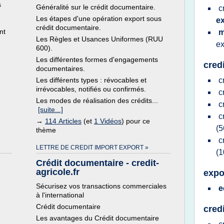
s
Généralité sur le crédit documentaire.
c
Les étapes d'une opération export sous
e
crédit documentaire.
nt
m
Les Règles et Usances Uniformes (RUU
ex
600).
Les différentes formes d'engagements
cred
documentaires.
Les différents types : révocables et
c
irrévocables, notifiés ou confirmés.
c
Les modes de réalisation des crédits...
c
[suite...]
c
→
114 Articles
(et
1 Vidéos
) pour ce
(5
thème
c
LETTRE DE CREDIT IMPORT EXPORT »
(1
Crédit documentaire - credit-
agricole.fr
expo
Sécurisez vos transactions commerciales
e
à l'international
Crédit documentaire
cred
Les avantages du Crédit documentaire