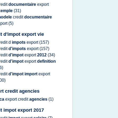
redit
documentaire
export
xemple
(31)
odele
credit
documentaire
port
(5)
it d'impot export vie
redit
d
impots
export
(157)
redit
d'impots
export
(157)
redit
d'impot
export
2012
(34)
redit
d'impot
export
definition
6)
redit
d'impot import
export
00)
rt credit agencies
ca
export credit
agencies
(1)
it impot export 2017