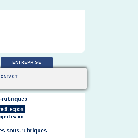
ENTREPRISE
CONTACT
-rubriques
redit export
mpot
export
es sous-rubriques