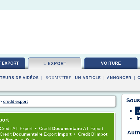
T EXPORT
VOITURE
L EXPORT
TEURS DE VIDÉOS
| SOUMETTRE :
UN ARTICLE
|
ANNONCER
|
Sous
>
credit export
c
i
port
Credit
A L
Export
•
Credit
Documentaire
A L
Export
Autr
Credit
Documentaire
Export
Import
•
Credit
D'impot
ort
Export
•
Suite ...