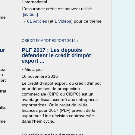
l'international.
L'assurance crédit est souvent utilisé...
[suite...]
ème
→
61 Articles
(et
1 Vidéos
) pour ce thème
CREDIT D'IMPOT EXPORT 2016 »
ur
PLF 2017 : Les députés
défendent le crédit d’impôt
export ...
tez
· Mis à jour
du
16 novembre 2016
port
Le crédit d'impôt export, ou crédit d'impôt
pour dépenses de prospection
trat
commerciale (CIPC ou CIDPC) est un
avantage fiscal accordé aux entreprises
exportatrices. Or le projet de loi de
lle.
finances pour 2017 (PLF) prévoit de le
supprimer. Une décision controversée
ème
dans l'hémicycle...