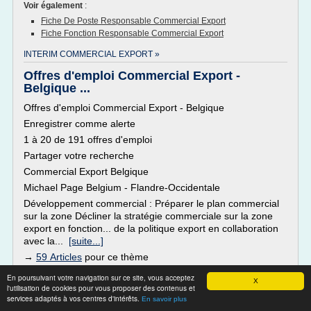
Voir également
:
Fiche De Poste Responsable Commercial Export
Fiche Fonction Responsable Commercial Export
INTERIM COMMERCIAL EXPORT »
Offres d'emploi Commercial Export -
Belgique ...
Offres d'emploi Commercial Export - Belgique
Enregistrer comme alerte
1 à 20 de 191 offres d'emploi
Partager votre recherche
Commercial Export Belgique
Michael Page Belgium - Flandre-Occidentale
Développement commercial : Préparer le plan commercial
sur la zone Décliner la stratégie commerciale sur la zone
export en fonction... de la politique export en collaboration
avec la...
[suite...]
→
59 Articles
pour ce thème
Voir également
:
En poursuivant votre navigation sur ce site, vous acceptez
X
Commercial Export Definition
l'utilisation de cookies pour vous proposer des contenus et
services adaptés à vos centres d'intérêts.
En savoir plus