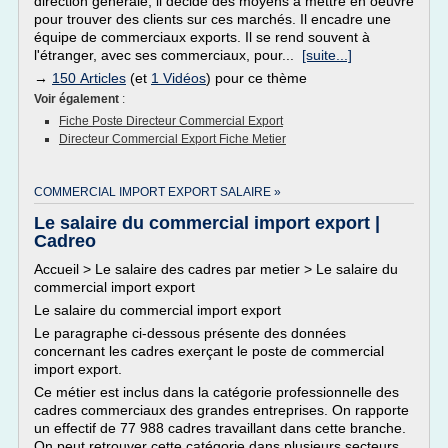
direction générale, il décide des moyens à mettre en oeuvre
pour trouver des clients sur ces marchés. Il encadre une
équipe de commerciaux exports. Il se rend souvent à
l'étranger, avec ses commerciaux, pour...
[suite...]
→
150 Articles
(et
1 Vidéos
) pour ce thème
Voir également
:
Fiche Poste Directeur Commercial Export
Directeur Commercial Export Fiche Metier
COMMERCIAL IMPORT EXPORT SALAIRE »
Le salaire du commercial import export |
Cadreo
Accueil > Le salaire des cadres par metier > Le salaire du
commercial import export
Le salaire du commercial import export
Le paragraphe ci-dessous présente des données
concernant les cadres exerçant le poste de commercial
import export.
Ce métier est inclus dans la catégorie professionnelle des
cadres commerciaux des grandes entreprises. On rapporte
un effectif de 77 988 cadres travaillant dans cette branche.
On peut retrouver cette catégorie dans plusieurs secteurs...