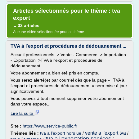
Articles sélectionnés pour le thème : tva
export
32 articles
→
Aucune vidéo sélectionnée pour ce thème
TVA à l'export et procédures de dédouanement ...
Accueil professionnels > Vente - Commerce > Importation
- Exportation >TVA à l'export et procédures de
dédouanement
Votre abonnement a bien été pris en compte.
Vous serez alerté(e) par courriel dès que la page « TVA à
l'export et procédures de dédouanement » sera mise à jour
significativement.
Vous pouvez à tout moment supprimer votre abonnement
dans votre espace...
Lire la suite
Site :
https://www.service-public.fr
vente a l'export tva
Thèmes liés :
tva a l'export hors ue
/
/
tva a l'exportation services