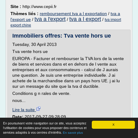
Site :
http://www.cepii.fr
Thèmes liés :
remboursement tva a l exportation
/
tva a
tva a l'export
tva a l export
l'export ue
/
/
/
tva import
export chine
Immobiliers offres: Tva vente hors ue
Tuesday, 30 April 2013
Tva vente hors ue
EUROPA - Facturer et rembourser la TVA lors de la vente
de biens et services dans et en dehors de l vente aux
entreprises et aux consommateurs - calcul de J aurais
une question. Je suis une entreprise individuelle. J ai
achete de la marchandise dans un pays hors UE. j ai lu
sur un message du site que la tva d ductible.
Conditions g n rales de vente.
nous...
Lire la suite
Date:
2017-09-27 09:28:09
Site :
http://immobiliersoffres.blogspot.com
En poursuivant votre navigation sur ce site, vous acceptez
X
l'utilisation de cookies pour vous proposer des contenus et
Questions fiscales à l'export | ÎLE-DE-
services adaptés à vos centres d'intérêts.
En savoir plus