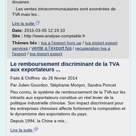
douanes.
Les ventes intracommunautaires sont exonérées de
TVA mais les...
Lire la suite
Date:
2015-03-05 12:19:10
Site :
http://www.analyse-comptable.fr
Thèmes liés :
tva a l'export hors ue
/
tva import export
vente a l'export tva
services
/
/
recuperation tva a
l'export
/
tva import export
Le remboursement discriminant de la TVA
aux exportateurs ...
Faits & Chiffres du 26 février 2014
Par Julien Gourdon, Stéphanie Monjon, Sandra Poncet
Peu connu, le système de remboursement de la TVA sur les
intrants aux exportateurs constitue un réel levier de la
politique industrielle chinoise. Son impact discriminant pour
les entreprises chinoises affecte fortement la composition et
le dynamisme des exportations du pays.
Depuis 1994, la Chine a mis...
Lire la suite